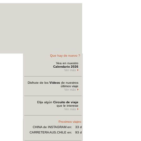
Que hay de nuevo ?
Vea en nuestro
Calendario 2026
Ver más
Disfrute de los
Videos
de nuestros
últimos viaje
Ver más
Elija algún
Circuito de viaje
que le interese
Ver más
Proximos viajes:
CHINA de INSTAGRAM
en:
33 d
CARRETERA AUS.CHILE en:
93 d