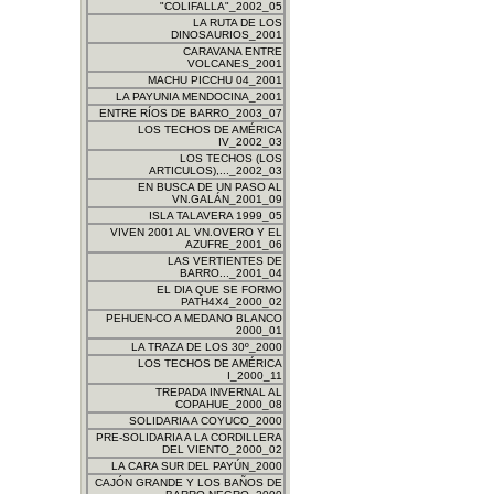
"COLIFALLA"_2002_05
LA RUTA DE LOS
DINOSAURIOS_2001
CARAVANA ENTRE
VOLCANES_2001
MACHU PICCHU 04_2001
LA PAYUNIA MENDOCINA_2001
ENTRE RÍOS DE BARRO_2003_07
LOS TECHOS DE AMÉRICA
IV_2002_03
LOS TECHOS (LOS
ARTICULOS),..._2002_03
EN BUSCA DE UN PASO AL
VN.GALÁN_2001_09
ISLA TALAVERA 1999_05
VIVEN 2001 AL VN.OVERO Y EL
AZUFRE_2001_06
LAS VERTIENTES DE
BARRO..._2001_04
EL DIA QUE SE FORMO
PATH4X4_2000_02
PEHUEN-CO A MEDANO BLANCO
2000_01
LA TRAZA DE LOS 30º_2000
LOS TECHOS DE AMÉRICA
I_2000_11
TREPADA INVERNAL AL
COPAHUE_2000_08
SOLIDARIA A COYUCO_2000
PRE-SOLIDARIA A LA CORDILLERA
DEL VIENTO_2000_02
LA CARA SUR DEL PAYÚN_2000
CAJÓN GRANDE Y LOS BAÑOS DE