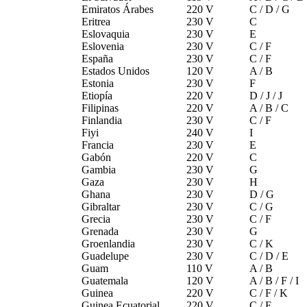
Emiratos Árabes
220 V
C / D / G
Eritrea
230 V
C
Eslovaquia
230 V
E
Eslovenia
230 V
C / F
España
230 V
C / F
Estados Unidos
120 V
A / B
Estonia
230 V
F
Etiopía
220 V
D / J / J
Filipinas
220 V
A / B / C
Finlandia
230 V
C / F
Fiyi
240 V
I
Francia
230 V
E
Gabón
220 V
C
Gambia
230 V
G
Gaza
230 V
H
Ghana
230 V
D / G
Gibraltar
230 V
C / G
Grecia
230 V
C / F
Grenada
230 V
G
Groenlandia
230 V
C / K
Guadelupe
230 V
C / D / E
Guam
110 V
A / B
Guatemala
120 V
A / B / F / I
Guinea
220 V
C / F / K
Guinea Ecuatorial
220 V
C / E