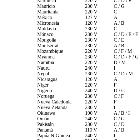
Martinica
220 V
C / D / E
Mauricio
230 V
C / G
Mauritania
220 V
C
México
127 V
A
Micronesia
120 V
A / B
Moldavia
230 V
C
Mónaco
230 V
C / D / E / F
Mongolia
230 V
C / E
Montserrat
230 V
A / B
Mozambique
220 V
C / F / M
Myanma
230 V
C / D / F / G
Namibia
220 V
D / M
Nauru
240 V
I
Nepal
230 V
C / D / M
Nicaragua
120 V
A
Níger
220 V
F
Nigeria
240 V
D / G
Noruega
230 V
C / F
Nueva Caledonia
220 V
F
Nueva Zelanda
230 V
I
Okinawa
100 V
A / B / I
Omán
240 V
C / G
Pakistán
230 V
C / D
Panamá
110 V
A / B
Papúa N.Guinea
240 V
I