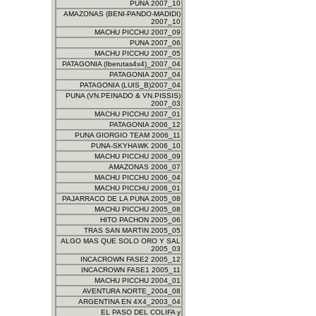
PUNA 2007_10
AMAZONAS (BENI-PANDO-MADIDI)
2007_10
MACHU PICCHU 2007_09
PUNA 2007_06
MACHU PICCHU 2007_05
PATAGONIA (Iberutas4x4)_2007_04
PATAGONIA 2007_04
PATAGONIA (LUIS_B)2007_04
PUNA (VN.PEINADO & VN.PISSIS)
2007_03
MACHU PICCHU 2007_01
PATAGONIA 2006_12
PUNA GIORGIO TEAM 2006_11
PUNA-SKYHAWK 2006_10
MACHU PICCHU 2006_09
AMAZONAS 2006_07
MACHU PICCHU 2006_04
MACHU PICCHU 2006_01
PAJARRACO DE LA PUNA 2005_08
MACHU PICCHU 2005_08
HITO PACHON 2005_06
TRAS SAN MARTIN 2005_05
ALGO MAS QUE SOLO ORO Y SAL
2005_03
INCACROWN FASE2 2005_12
INCACROWN FASE1 2005_11
MACHU PICCHU 2004_01
AVENTURA NORTE_2004_08
ARGENTINA EN 4X4_2003_04
EL PASO DEL COLIFA y