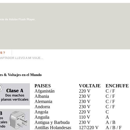
ente de Adobe Flash Player.
S ?
APTADOR LLEVO A MI VIAJE...
es & Voltajes en el Mundo
PAISES
VOLTAJE
ENCHUFE
Afganistán
220 V
C / F
Albania
230 V
C / F
Alemania
230 V
C / F
Andorra
230 V
C / F
Angola
220 V
C
Anguila
110 V
A
Antigua y Barbuda
230 V
A / B
Antillas Holandesas
127/220 V
A / B / F