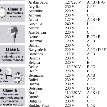
Arabia Saudí
127/220 V
A / B / F /G
Argelia
230 V
C / F
Argentina
220 V
I
Armenia
230 V
C / F
Aruba
127 V
A / B / F
Australia
240 V
I
Austria
230 V
C / F
Azerbaiyán
220 V
C
Azores
230 V
B / C / F
Bahamas
120 V
A / B
Bahráin
230 V
G
Bangladesh
220 V
A / C / D / F
Barbados
115 V
A / B
Belarus
230 V
C
Bélgica
230 V
E
Belice
110/220 V
B / G
Benín
220 V
E
Bermudas
120 V
A / B
Bolivia
230 V
A / C
Bosnia
230 V
C / F
Botsuana
230 V
D / G
Brasil
110/220 V
A / B / C
Brunéi
240 V
G
Bulgaria
230 V
C / F
Burkina Faso
220 V
C / E