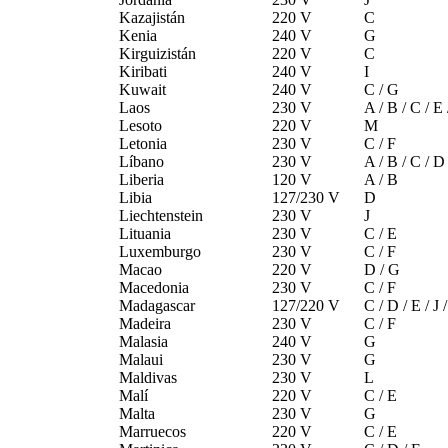
Kazajistán
220 V
C
Kenia
240 V
G
Kirguizistán
220 V
C
Kiribati
240 V
I
Kuwait
240 V
C / G
Laos
230 V
A / B / C / E 
Lesoto
220 V
M
Letonia
230 V
C / F
Líbano
230 V
A / B / C / D
Liberia
120 V
A / B
Libia
127/230 V
D
Liechtenstein
230 V
J
Lituania
230 V
C / E
Luxemburgo
230 V
C / F
Macao
220 V
D / G
Macedonia
230 V
C / F
Madagascar
127/220 V
C / D / E / J 
Madeira
230 V
C / F
Malasia
240 V
G
Malaui
230 V
G
Maldivas
230 V
L
Malí
220 V
C / E
Malta
230 V
G
Marruecos
220 V
C / E