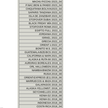
MACHU PICCHU 2023_04
P.NAC.BENI & PANDO 2023_04
CHIQUITANIA BOLIVIA2023_04
SAFARIS TANZANIA 2023_02
ISLA DE ZANZIBAR 2023_02
STOPOVER DUBAI 2023_03
BLACK FRIDAY MÍA 2022_11
STOPOVER ROMA 2022_11
EGIPTO FULL 2022_11
JORDANIA 2022_10
ISRAEL 2022_10
GRECIA 2022_10
ORIENT ii 2022_07
BONITO M.S. 2022_05
GUATEMALA/BZE/BCS 2022_02
CALIFORNIA & NAPA 2021_09
ALASKA & RUTA 66 2021_08
AURORAS BOREALES 2019_11
ORL HALLOWEEN 2019_10
NAMIBIA/BW/ZW 2019_09
RUSIA 2019_08
ORIENT-EXPRESS (E1) 2019_06
MARRUECOS & IBIZA 2019_05
GALAPAGOS 2019_04
ALASKA-YELLOWST, 2018_10
SEYCHHELLES 2018_09
KENIA G2 2018_08
KENIA G1 2018_08
INDONESIA 2018_06
...
COSTA RICA 2018_04