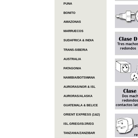
PUNA
BONITO
AMAZONAS
MARRUECOS
SUDAFRICA & INDIA
TRANS-SIBERIA
AUSTRALIA
PATAGONIA
NAMIBIA/BOTSWANA
AURORAS/NOR & ISL
AURORAS/ALASKA
GUATEMALA & BELICE
ORIENT EXPRESS (1&2)
ISL.GRIEG/IS/JR/EG
TANZANIA/ZANZIBAR