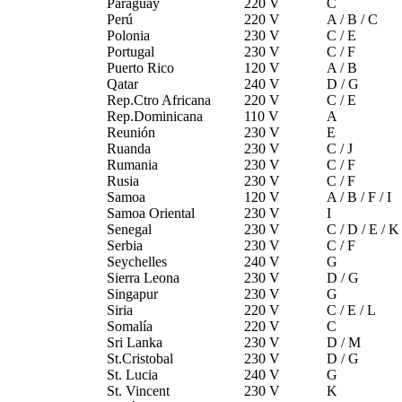
Paraguay
220 V
C
Perú
220 V
A / B / C
Polonia
230 V
C / E
Portugal
230 V
C / F
Puerto Rico
120 V
A / B
Qatar
240 V
D / G
Rep.Ctro Africana
220 V
C / E
Rep.Dominicana
110 V
A
Reunión
230 V
E
Ruanda
230 V
C / J
Rumania
230 V
C / F
Rusia
230 V
C / F
Samoa
120 V
A / B / F / I
Samoa Oriental
230 V
I
Senegal
230 V
C / D / E / K
Serbia
230 V
C / F
Seychelles
240 V
G
Sierra Leona
230 V
D / G
Singapur
230 V
G
Siria
220 V
C / E / L
Somalía
220 V
C
Sri Lanka
230 V
D / M
St.Cristobal
230 V
D / G
St. Lucia
240 V
G
St. Vincent
230 V
K