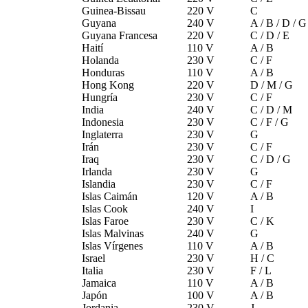
Guinea-Bissau
220 V
C
Guyana
240 V
A / B / D / G
Guyana Francesa
220 V
C / D / E
Haití
110 V
A / B
Holanda
230 V
C / F
Honduras
110 V
A / B
Hong Kong
220 V
D / M / G
Hungría
230 V
C / F
India
240 V
C / D / M
Indonesia
230 V
C / F / G
Inglaterra
230 V
G
Irán
230 V
C / F
Iraq
230 V
C / D / G
Irlanda
230 V
G
Islandia
230 V
C / F
Islas Caimán
120 V
A / B
Islas Cook
240 V
I
Islas Faroe
230 V
C / K
Islas Malvinas
240 V
G
Islas Vírgenes
110 V
A / B
Israel
230 V
H / C
Italia
230 V
F / L
Jamaica
110 V
A / B
Japón
100 V
A / B
Jordania
230 V
J