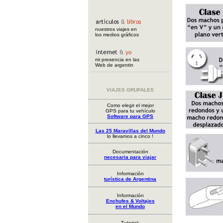
nuestros viajes en
los medios gráficos
mi presencia en las
Web de argentin
VIAJES GRUPALES
Como elegir el mejor
GPS para tu vehículo
Software para GPS
Las 25 Maravillas del Mundo
lo llevamos a cinco !
Documentación
necesaria para viajar
Información
turística de Argentina
Información
Enchufes & Voltajes
en el Mundo
Tutorial: