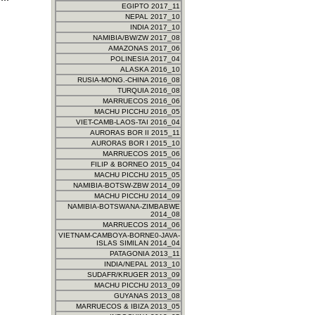
EGIPTO 2017_11
NEPAL 2017_10
INDIA 2017_10
NAMIBIA/BW/ZW 2017_08
AMAZONAS 2017_06
POLINESIA 2017_04
ALASKA 2016_10
RUSIA-MONG.-CHINA 2016_08
TURQUIA 2016_08
MARRUECOS 2016_06
MACHU PICCHU 2016_05
VIET-CAMB-LAOS-TAI 2016_04
AURORAS BOR II 2015_11
AURORAS BOR I 2015_10
MARRUECOS 2015_06
FILIP & BORNEO 2015_04
MACHU PICCHU 2015_05
NAMIBIA-BOTSW-ZBW 2014_09
MACHU PICCHU 2014_09
NAMIBIA-BOTSWANA-ZIMBABWE
2014_08
MARRUECOS 2014_06
VIETNAM-CAMBOYA-BORNE0-JAVA-
ISLAS SIMILAN 2014_04
PATAGONIA 2013_11
INDIA/NEPAL 2013_10
SUDAFR/KRUGER 2013_09
MACHU PICCHU 2013_09
GUYANAS 2013_08
MARRUECOS & IBIZA 2013_05