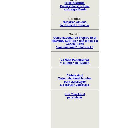
GEOTAGGING:
Como subir sus fotos
al Google Earth
Novedad:
Nuestros amigos
los Uros del Titicaca
Tutorial:
Como navegar en Tiempo Real
(MOVING-MAP) con imágenes del
Google Earth
"sin conexión" a Internet !!
La Ruta Panamerica
y el Tapón del Darién
Cédula Azul
Tarjeta de identificación
para autorizado
a conducir vehículos
Los CheckList
para viajar