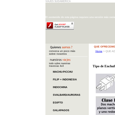
VIAJES SUDAMERICA
El contenido de esta página requiere una versión más reci
QUE OFRECEMO
conozca un poco más
Home
>
QUE AD
sobre nosotros
todo sobre nuestras
Tipo de Enchuf
travesías 4x4
MACHU-PICCHU
FILIP + INDONESIA
INDOCHINA
SVALBARD/AURORAS
EGIPTO
GALAPAGOS