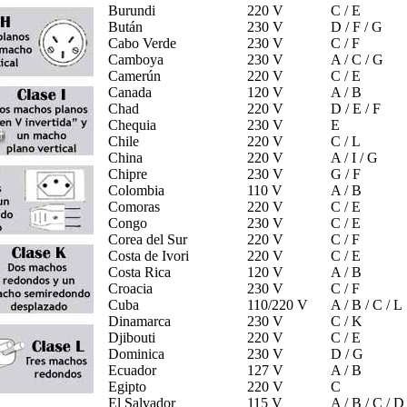
Burundi
220 V
C / E
Bután
230 V
D / F / G
Cabo Verde
230 V
C / F
Camboya
230 V
A / C / G
Camerún
220 V
C / E
Canada
120 V
A / B
Chad
220 V
D / E / F
Chequia
230 V
E
Chile
220 V
C / L
China
220 V
A / I / G
Chipre
230 V
G / F
Colombia
110 V
A / B
Comoras
220 V
C / E
Congo
230 V
C / E
Corea del Sur
220 V
C / F
Costa de Ivori
220 V
C / E
Costa Rica
120 V
A / B
Croacia
230 V
C / F
Cuba
110/220 V
A / B / C / L
Dinamarca
230 V
C / K
Djibouti
220 V
C / E
Dominica
230 V
D / G
Ecuador
127 V
A / B
Egipto
220 V
C
El Salvador
115 V
A / B / C / D 