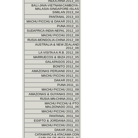
INDOCHINA 2013_05
BALI-JAVA-VIETNAM-CAMBOYA-
MALASIA-SINGAPORE-ISLAS
SIMILAN 2013_04
PANTANAL 2013_03
MACHU PICCHU & DAKAR 2013_01
PUNA 2012_11
SUDAFRICA-INDIA-NEPAL 2012_10
MACHU PICCHU 2012_09
RUSIA-MONGOLIA-CHINA 2012_08
AUSTRALIA & NEW ZEALAND
2012_06
LA VISITA A A.R.B. 2012_06
MARRUECOS & IBIZA 2012_05
GALAPAGOS 2012_04
BONITO 2012_04
AMAZONAS PERUAN0 2012_04
MACHU PICCHU 2012_01
DAKAR 2012_01
PUNA 2011_11
MACHU PICCHU 2011_09
AMAZONAS & GUYANAS 2011_08
RUSIA-MN-CHINA 2011_07
MACHU PICCHU & PTO
MALDONADO 2011_06
MACHU PICCHU 2011_05
PANTANAL 2011_04
EGIPTO & JORDANIA 2011_03
MACHU PICCHU 2011_01
DAKAR 2011_01
CATAMARCA & ATACAMA CON
CARLOS DE IBIZA 2010_11